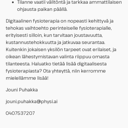
Tilanne vaatii välitöntä ja tarkkaa ammattilaisen
ohjausta paikan päällä.
Digitaalinen fysioterapia on nopeasti kehittyvä ja
tehokas vaihtoehto perinteiselle fysioterapialle,
erityisesti silloin, kun tarvitaan joustavuutta,
kustannustehokkuutta ja jatkuvaa seurantaa.
Kuitenkin jokaisen yksilön tarpeet ovat erilaiset, ja
oikean lähestymistavan valinta riippuu omasta
tilanteesta. Haluatko tietää lisää digitaalisesta
fysioterapiasta? Ota yhteyttä, niin kerromme
mielellämme lisää!
Jouni Puhakka
jouni.puhakka@physi.ai
0407537207