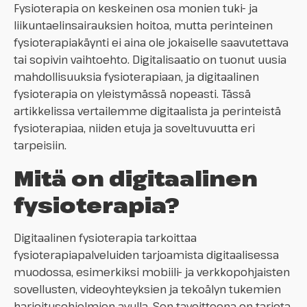
Fysioterapia on keskeinen osa monien tuki- ja
liikuntaelinsairauksien hoitoa, mutta perinteinen
fysioterapiakäynti ei aina ole jokaiselle saavutettava
tai sopivin vaihtoehto. Digitalisaatio on tuonut uusia
mahdollisuuksia fysioterapiaan, ja digitaalinen
fysioterapia on yleistymässä nopeasti. Tässä
artikkelissa vertailemme digitaalista ja perinteistä
fysioterapiaa, niiden etuja ja soveltuvuutta eri
tarpeisiin.
Mitä on digitaalinen
fysioterapia?
Digitaalinen fysioterapia tarkoittaa
fysioterapiapalveluiden tarjoamista digitaalisessa
muodossa, esimerkiksi mobiili- ja verkkopohjaisten
sovellusten, videoyhteyksien ja tekoälyn tukemien
harjoitusohjelmien avulla. Sen tavoitteena on tarjota