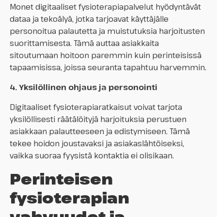
Monet digitaaliset fysioterapiapalvelut hyödyntävät
dataa ja tekoälyä, jotka tarjoavat käyttäjälle
personoitua palautetta ja muistutuksia harjoitusten
suorittamisesta. Tämä auttaa asiakkaita
sitoutumaan hoitoon paremmin kuin perinteisissä
tapaamisissa, joissa seuranta tapahtuu harvemmin.
4. Yksilöllinen ohjaus ja personointi
Digitaaliset fysioterapiaratkaisut voivat tarjota
yksilöllisesti räätälöityjä harjoituksia perustuen
asiakkaan palautteeseen ja edistymiseen. Tämä
tekee hoidon joustavaksi ja asiakaslähtöiseksi,
vaikka suoraa fyysistä kontaktia ei olisikaan.
Perinteisen
fysioterapian
vahvuudet ja