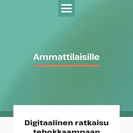
Ammattilaisille
Digitaalinen ratkaisu
tehokkaampaan