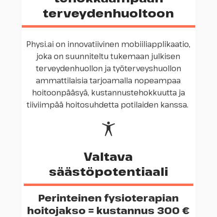
terveydenhuoltoon
Physi.ai on innovatiivinen mobiiliapplikaatio,
joka on suunniteltu tukemaan julkisen
terveydenhuollon ja työterveyshuollon
ammattilaisia tarjoamalla nopeampaa
hoitoonpääsyä, kustannustehokkuutta ja
tiiviimpää hoitosuhdetta potilaiden kanssa.
Valtava
säästöpotentiaali
Perinteinen fysioterapian
hoitojakso = kustannus 300 €