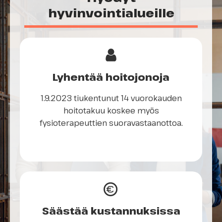
hyvinvointialueille
Lyhentää hoitojonoja
1.9.2023 tiukentunut 14 vuorokauden
hoitotakuu koskee myös
fysioterapeuttien suoravastaanottoa.
Säästää kustannuksissa