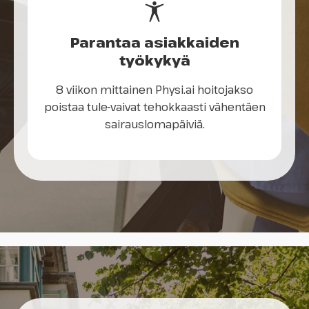
Parantaa asiakkaiden
työkykyä
8 viikon mittainen Physi.ai hoitojakso
poistaa tule-vaivat tehokkaasti vähentäen
sairauslomapäiviä.