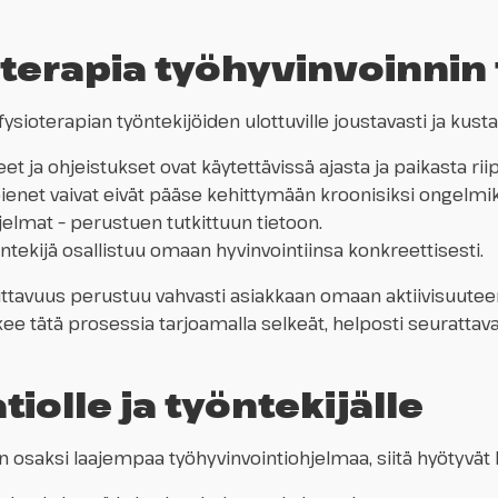
oterapia työhyvinvoinnin
 fysioterapian työntekijöiden ulottuville joustavasti ja ku
t ja ohjeistukset ovat käytettävissä ajasta ja paikasta ri
ienet vaivat eivät pääse kehittymään kroonisiksi ongelmik
ohjelmat – perustuen tutkittuun tietoon.
ntekijä osallistuu omaan hyvinvointiinsa konkreettisesti.
ttavuus perustuu vahvasti asiakkaan omaan aktiivisuutee
kee tätä prosessia tarjoamalla selkeät, helposti seurattav
iolle ja työntekijälle
n osaksi laajempaa työhyvinvointiohjelmaa, siitä hyötyvät 