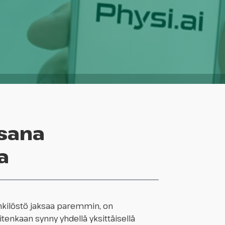
osana
a
enkilöstö jaksaa paremmin, on
tenkaan synny yhdellä yksittäisellä