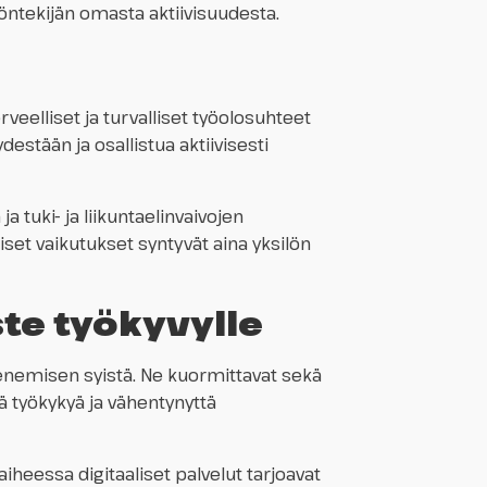
öntekijän omasta aktiivisuudesta.
rveelliset ja turvalliset työolosuhteet
estään ja osallistua aktiivisesti
 tuki- ja liikuntaelinvaivojen
oiset vaikutukset syntyvät aina yksilön
ste työkyvylle
kkenemisen syistä. Ne kuormittavat sekä
tä työkykyä ja vähentynyttä
heessa digitaaliset palvelut tarjoavat