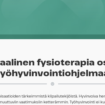
taalinen fysioterapia 
työhyvinvointiohjelma
nisaatioiden tärkeimmistä kilpailutekijöistä. Hyvinvoiva h
uttuviin vaatimuksiin ketterämmin. Työhyvinvointi ei kui