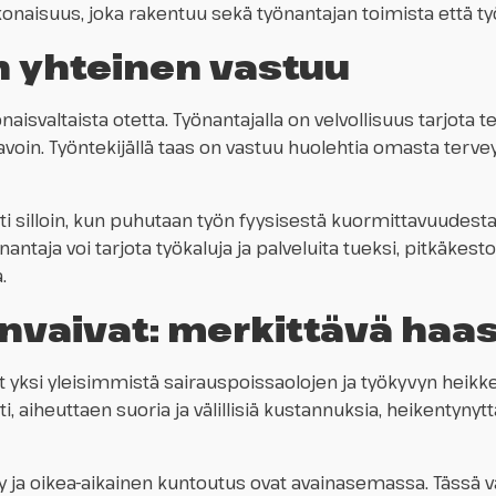
onaisuus, joka rakentuu sekä työnantajan toimista että ty
n yhteinen vastuu
isvaltaista otetta. Työnantajalla on velvollisuus tarjota te
avoin. Työntekijällä taas on vastuu huolehtia omasta terveyd
 silloin, kun puhutaan työn fyysisestä kuormittavuudesta ja
antaja voi tarjota työkaluja ja palveluita tueksi, pitkäkest
.
elinvaivat: merkittävä haa
 ovat yksi yleisimmistä sairauspoissaolojen ja työkyvyn hei
ti, aiheuttaen suoria ja välillisiä kustannuksia, heikentynyt
ja oikea-aikainen kuntoutus ovat avainasemassa. Tässä vai