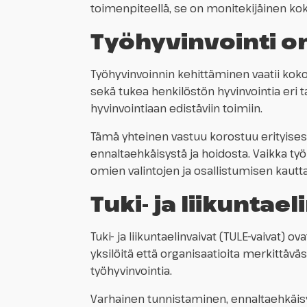
toimenpiteellä, se on monitekijäinen kok
Työhyvinvointi o
Työhyvinvoinnin kehittäminen vaatii kokona
sekä tukea henkilöstön hyvinvointia eri t
hyvinvointiaan edistäviin toimiin.
Tämä yhteinen vastuu korostuu erityisesti
ennaltaehkäisystä ja hoidosta. Vaikka työn
omien valintojen ja osallistumisen kautta
Tuki- ja liikunta
Tuki- ja liikuntaelinvaivat (TULE-vaivat)
yksilöitä että organisaatioita merkittäväs
työhyvinvointia.
Varhainen tunnistaminen, ennaltaehkäisy 