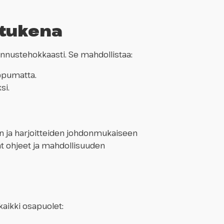
 tukena
stannustehokkaasti. Se mahdollistaa:
ippumatta.
si.
n ja harjoitteiden johdonmukaiseen
at ohjeet ja mahdollisuuden
kaikki osapuolet: