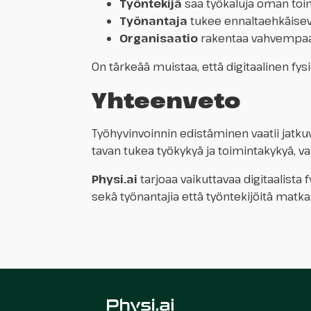
Työntekijä
saa työkaluja oman toim
Työnantaja
tukee ennaltaehkäisevä
Organisaatio
rakentaa vahvempaa,
On tärkeää muistaa, että digitaalinen fysi
Yhteenveto
Työhyvinvoinnin edistäminen vaatii jatku
tavan tukea työkykyä ja toimintakykyä, v
Physi.ai
tarjoaa vaikuttavaa digitaalista
sekä työnantajia että työntekijöitä matka