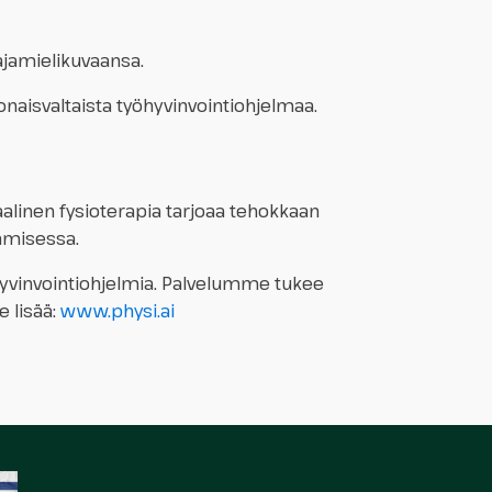
jamielikuvaansa.
konaisvaltaista työhyvinvointiohjelmaa.
aalinen fysioterapia tarjoaa tehokkaan
tamisessa.
yöhyvinvointiohjelmia. Palvelumme tukee
e lisää:
www.physi.ai