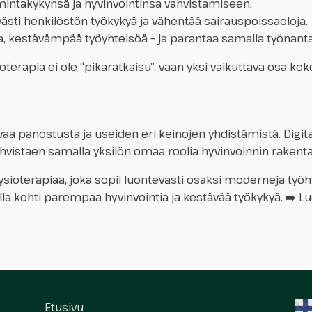
intakykynsä ja hyvinvointinsa vahvistamiseen.
sti henkilöstön työkykyä ja vähentää sairauspoissaoloja.
 kestävämpää työyhteisöä – ja parantaa samalla työnanta
oterapia ei ole “pikaratkaisu”, vaan yksi vaikuttava osa ko
vaa panostusta ja useiden eri keinojen yhdistämistä. Digit
ahvistaen samalla yksilön omaa roolia hyvinvoinnin raken
 fysioterapiaa, joka sopii luontevasti osaksi moderneja t
lla kohti parempaa hyvinvointia ja kestävää työkykyä. ➡️ Lu
Etusivu